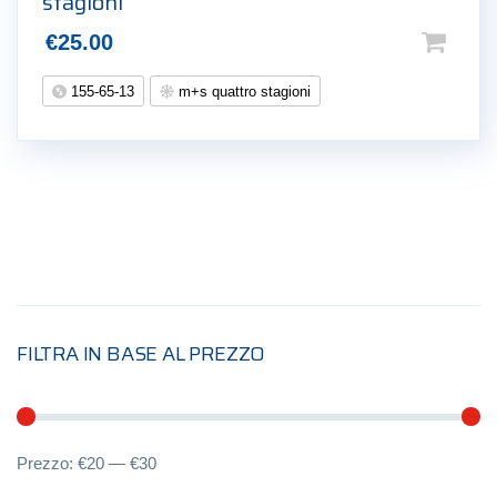
stagioni
€
25.00
155-65-13
m+s quattro stagioni
FILTRA IN BASE AL PREZZO
Pr
Pr
Prezzo:
€20
—
€30