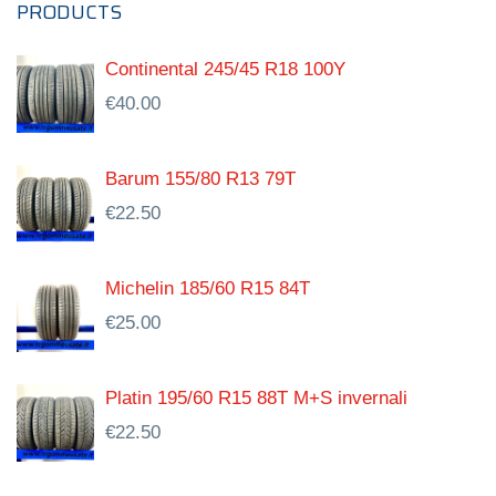
PRODUCTS
Continental 245/45 R18 100Y
€
40.00
Barum 155/80 R13 79T
€
22.50
Michelin 185/60 R15 84T
€
25.00
Platin 195/60 R15 88T M+S invernali
€
22.50