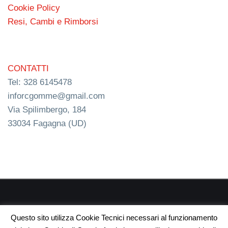
Cookie Policy
Resi, Cambi e Rimborsi
CONTATTI
Tel: 328 6145478
inforcgomme@gmail.com
Via Spilimbergo, 184
33034 Fagagna (UD)
RC s.n.c. P.I. 03154540300 | © RC Gomme 2024 | NERD
Questo sito utilizza Cookie Tecnici necessari al funzionamento
webdesign