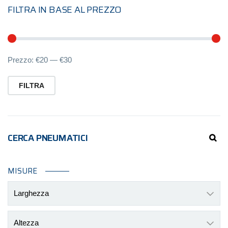
FILTRA IN BASE AL PREZZO
Pr
Pr
Prezzo:
€20
—
€30
Mi
M
FILTRA
CERCA PNEUMATICI
MISURE
Larghezza
Altezza