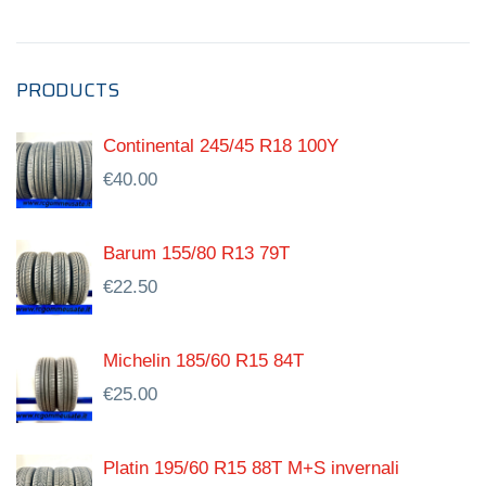
PRODUCTS
Continental 245/45 R18 100Y
€
40.00
Barum 155/80 R13 79T
€
22.50
Michelin 185/60 R15 84T
€
25.00
Platin 195/60 R15 88T M+S invernali