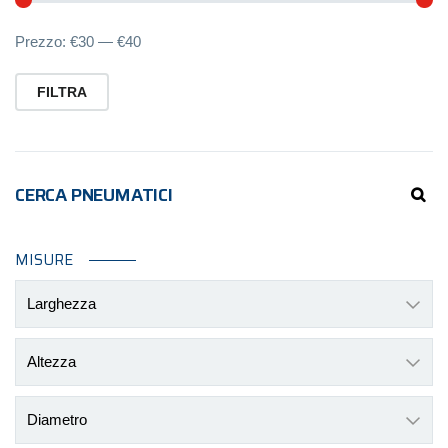
Pr
Pr
Prezzo:
€30
—
€40
Mi
M
FILTRA
CERCA PNEUMATICI
MISURE
Larghezza
Altezza
Diametro