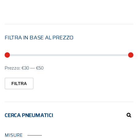
FILTRA IN BASE AL PREZZO
Pr
Pr
Prezzo:
€30
—
€50
Mi
M
FILTRA
CERCA PNEUMATICI
MISURE