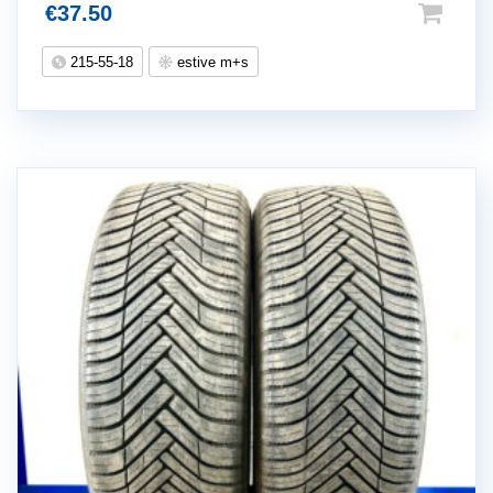
€
37.50
215-55-18
estive m+s