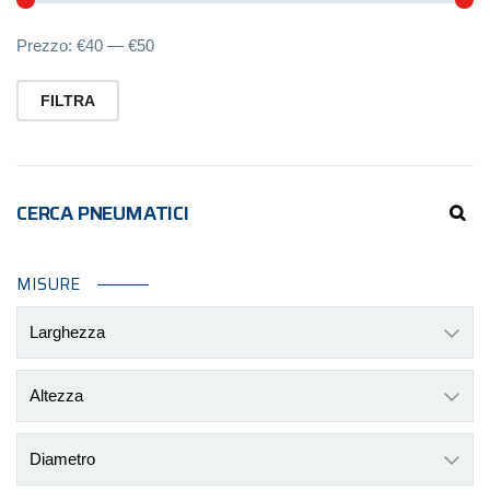
Pr
Pr
Prezzo:
€40
—
€50
Mi
M
FILTRA
CERCA PNEUMATICI
MISURE
Larghezza
Altezza
Diametro