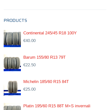
PRODUCTS
Continental 245/45 R18 100Y
€
40.00
Barum 155/80 R13 79T
€
22.50
Michelin 185/60 R15 84T
€
25.00
Platin 195/60 R15 88T M+S invernali