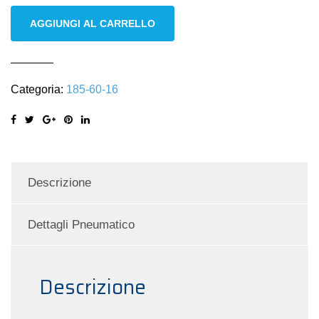
Bridgestone
AGGIUNGI AL CARRELLO
185/60
r16
86H
Categoria:
185-60-16
M+S
invernali
quantità
Descrizione
Dettagli Pneumatico
Descrizione