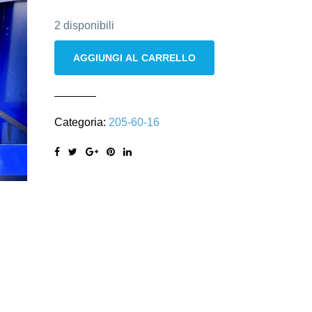
2 disponibili
Bridgestone
AGGIUNGI AL CARRELLO
205/60
R16
92H
Categoria:
205-60-16
quantità