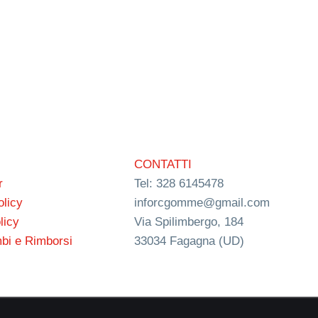
CONTATTI
r
Tel: 328 6145478
olicy
inforcgomme@gmail.com
licy
Via Spilimbergo, 184
bi e Rimborsi
33034 Fagagna (UD)