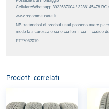
Possibilita di montaggio
Cellulare/Whatsapp 3922687004 / 3286145478 R
www.rcgommeusate.it
NB trattandosi di prodotti usati possono avere picco
modo la sicurezza e sono conformi con il codice de
PT77062019
Prodotti correlati