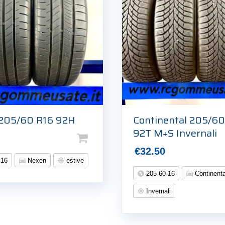
205/60 R16 92H
Continental 205/60
92T M+S Invernali
€
32.50
-16
Nexen
estive
205-60-16
Continenta
Invernali