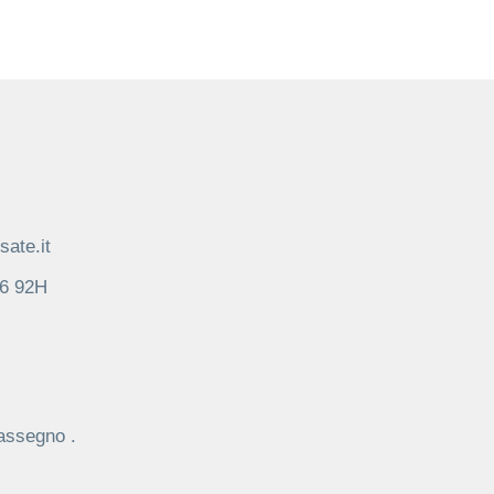
ate.it
16 92H
assegno .