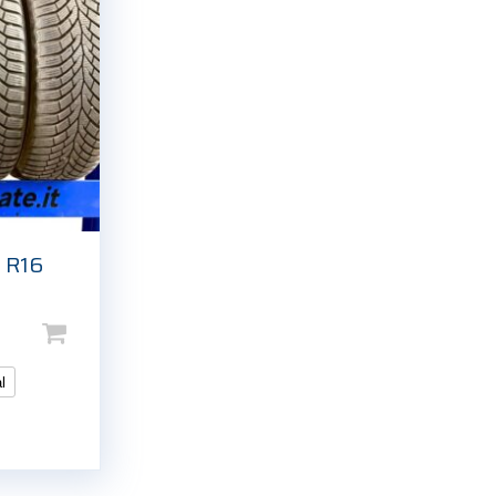
 R16
l