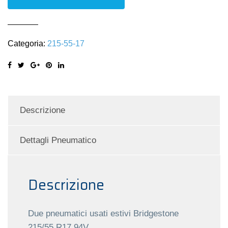
215/55
R17
94V
Categoria:
215-55-17
quantità
Descrizione
Dettagli Pneumatico
Descrizione
Due pneumatici usati estivi Bridgestone
215/55 R17 94V