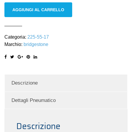
Bridgestone
AGGIUNGI AL CARRELLO
225/55
R17
97H
Categoria:
225-55-17
M+S
Marchio:
bridgestone
invernali
Runflat
quantità
Descrizione
Dettagli Pneumatico
Descrizione