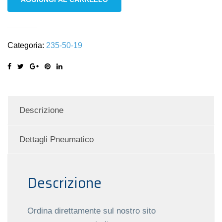
235/50
R19
99H
Categoria:
235-50-19
M+S
invernali
quantità
Descrizione
Dettagli Pneumatico
Descrizione
Ordina direttamente sul nostro sito