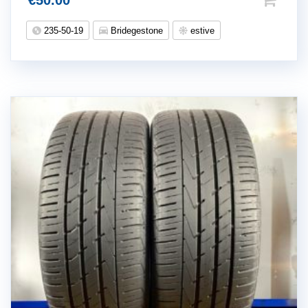
€
50.00
235-50-19
Bridegestone
estive