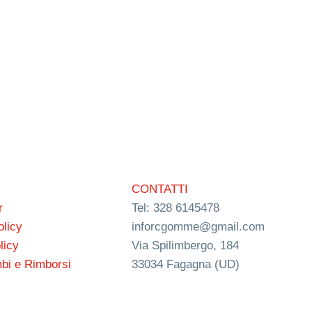
CONTATTI
r
Tel: 328 6145478
olicy
inforcgomme@gmail.com
licy
Via Spilimbergo, 184
bi e Rimborsi
33034 Fagagna (UD)