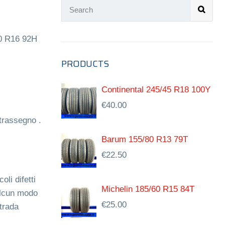
0 R16 92H
PRODUCTS
Continental 245/45 R18 100Y
€
40.00
trassegno .
Barum 155/80 R13 79T
€
22.50
li difetti
Michelin 185/60 R15 84T
alcun modo
€
25.00
trada