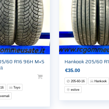
05/60 R16 96H M+S
Hankook 205/60 R
li
€
35.00
205-60-16
Hankook
-16
Toyo
estive
vernali