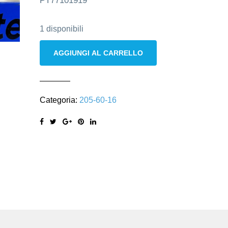
PT77101919
1 disponibili
Dunlop
AGGIUNGI AL CARRELLO
205/60
R16
92H
Categoria:
205-60-16
sport
blue
response
quantità