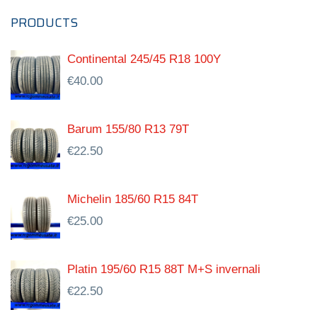
PRODUCTS
Continental 245/45 R18 100Y
€
40.00
Barum 155/80 R13 79T
€
22.50
Michelin 185/60 R15 84T
€
25.00
Platin 195/60 R15 88T M+S invernali
€
22.50