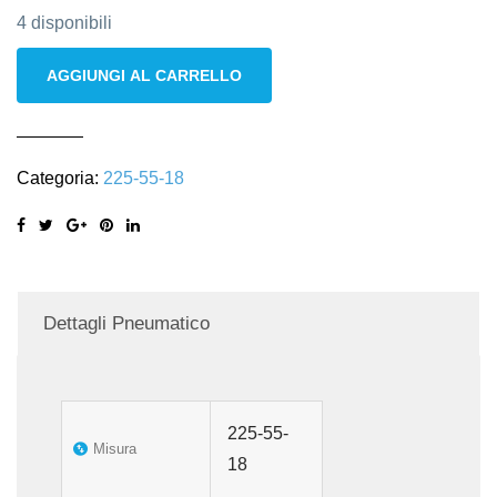
4 disponibili
Goodyear
AGGIUNGI AL CARRELLO
225/55
R18
102V
Categoria:
225-55-18
M+S
invernali
quantità
Dettagli Pneumatico
225-55-
Misura
18