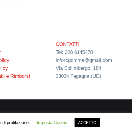
CONTATTI
r
Tel: 328 6145478
olicy
inforcgomme@gmail.com
licy
Via Spilimbergo, 184
bi e Rimborsi
33034 Fagagna (UD)
ign
 di profilazione.
Imposta Cookie
ACCETTO