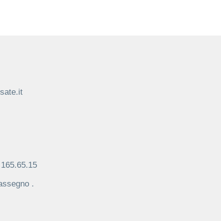
ate.it
 165.65.15
assegno .