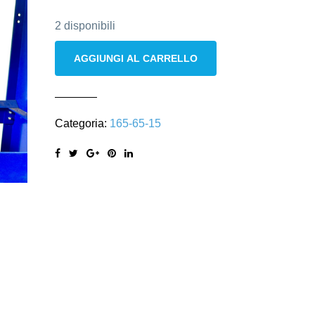
2 disponibili
Michelin
AGGIUNGI AL CARRELLO
165/65
R15
81T
Categoria:
165-65-15
quantità