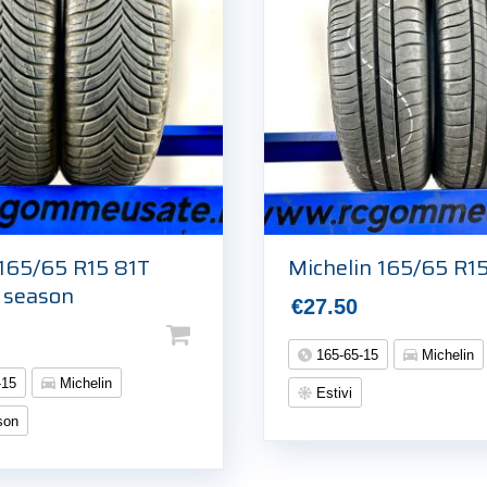
 165/65 R15 81T
Michelin 165/65 R1
l season
€
27.50
165-65-15
Michelin
-15
Michelin
Estivi
son