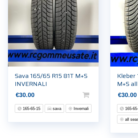
Sava 165/65 R15 81T M+S
Kleber
INVERNALI
M+S al
€
30.00
€
30.00
165-65-15
sava
Invernali
165-65
all sea