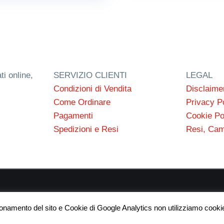
ti online,
SERVIZIO CLIENTI
LEGAL
Condizioni di Vendita
Disclaime
Come Ordinare
Privacy P
Pagamenti
Cookie Po
Spedizioni e Resi
Resi, Cam
 s.n.c. P.I. 03154540300 | © RC Gomme 2024 | NERD webdes
ionamento del sito e Cookie di Google Analytics non utilizziamo cookie