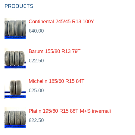
PRODUCTS
Continental 245/45 R18 100Y
€
40.00
Barum 155/80 R13 79T
€
22.50
Michelin 185/60 R15 84T
€
25.00
Platin 195/60 R15 88T M+S invernali
€
22.50