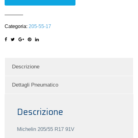
205/55
R17
91V
Categoria:
205-55-17
quantità
Descrizione
Dettagli Pneumatico
Descrizione
Michelin 205/55 R17 91V