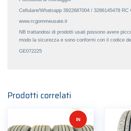
Cellulare/Whatsapp 3922687004 / 3286145478 R
www.rcgommeusate.it
NB trattandosi di prodotti usati possono avere picco
modo la sicurezza e sono conformi con il codice de
GE072225
Prodotti correlati
IN