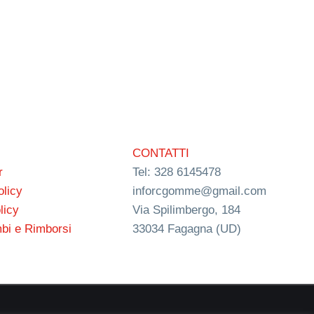
CONTATTI
r
Tel: 328 6145478
olicy
inforcgomme@gmail.com
licy
Via Spilimbergo, 184
bi e Rimborsi
33034 Fagagna (UD)