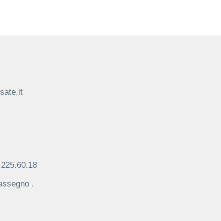
ate.it
 225.60.18
assegno .