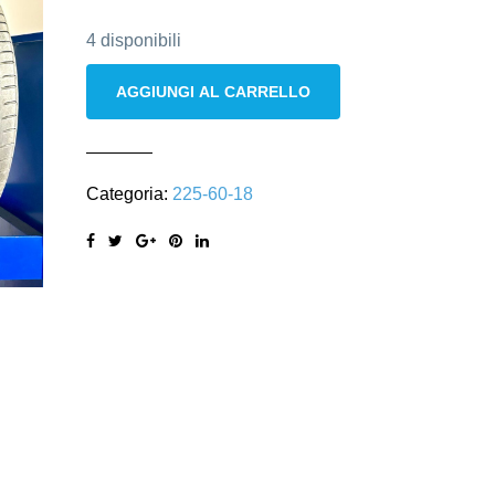
4 disponibili
Pirelli
AGGIUNGI AL CARRELLO
225/60
R18
104V
Categoria:
225-60-18
quantità