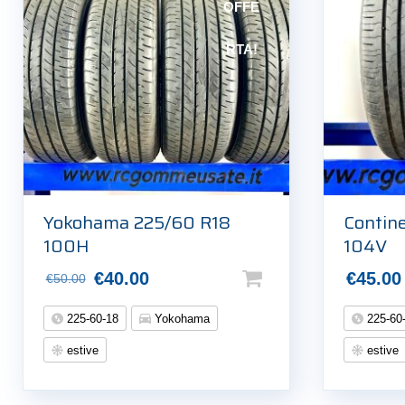
OFFE
RTA!
Yokohama 225/60 R18
Contin
100H
104V
Il
Il
€
40.00
€
45.00
€
50.00
prezzo
prezzo
225-60-18
Yokohama
225-60
originale
attuale
estive
estive
era:
è:
€50.00.
€40.00.