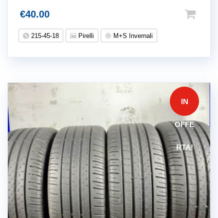
€
40.00
215-45-18
Pirelli
M+S Invernali
IN
OFFE
RTA!