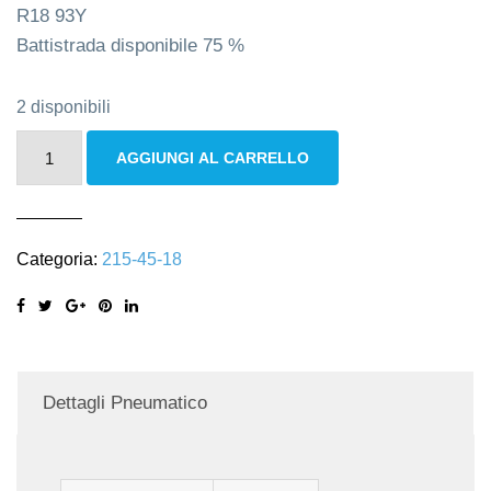
R18 93Y
Battistrada disponibile 75 %
2 disponibili
Pneumatici
AGGIUNGI AL CARRELLO
Falken
215/45
R18
Categoria:
215-45-18
93Y
quantità
Dettagli Pneumatico