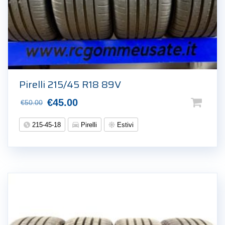
Pirelli 215/45 R18 89V
Il
Il
€
45.00
€
50.00
prezzo
prezzo
215-45-18
Pirelli
Estivi
originale
attuale
era:
è:
€50.00.
€45.00.