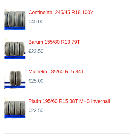
Continental 245/45 R18 100Y
€
40.00
Barum 155/80 R13 79T
€
22.50
Michelin 185/60 R15 84T
€
25.00
Platin 195/60 R15 88T M+S invernali
€
22.50