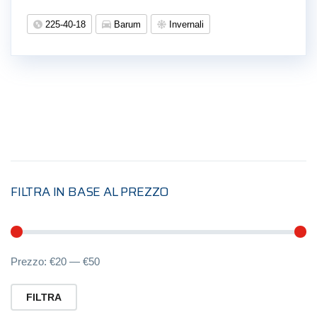
225-40-18
Barum
Invernali
FILTRA IN BASE AL PREZZO
Pr
Pr
Prezzo:
€20
—
€50
Mi
M
FILTRA