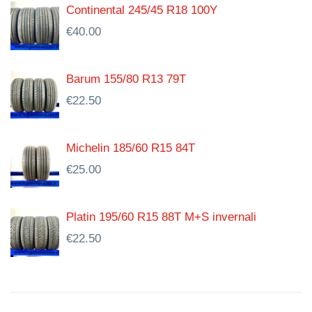
Continental 245/45 R18 100Y
€
40.00
Barum 155/80 R13 79T
€
22.50
Michelin 185/60 R15 84T
€
25.00
Platin 195/60 R15 88T M+S invernali
€
22.50