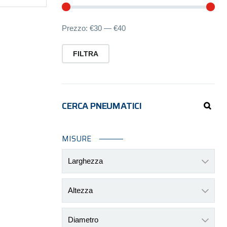
Pre
Pre
Prezzo:
€30
—
€40
Min
Ma
FILTRA
CERCA PNEUMATICI
MISURE
Larghezza
Altezza
Diametro