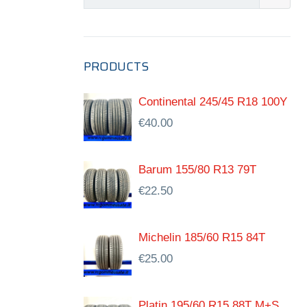
PRODUCTS
Continental 245/45 R18 100Y
€
40.00
Barum 155/80 R13 79T
€
22.50
Michelin 185/60 R15 84T
€
25.00
Platin 195/60 R15 88T M+S