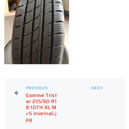
PREVIOUS
NEXT
Gomme Trist
ar 235/60 R1
8 107H XL M
+S invernali.j
pg