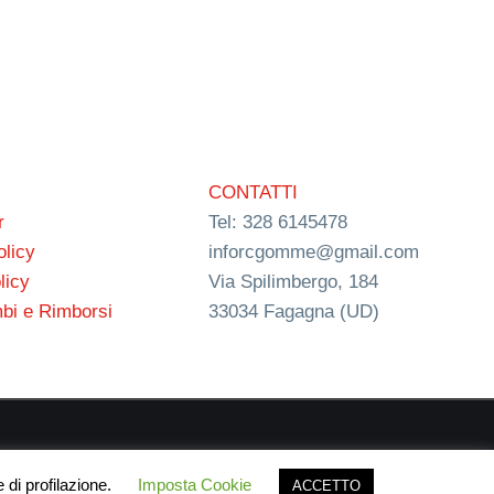
CONTATTI
r
Tel: 328 6145478
olicy
inforcgomme@gmail.com
licy
Via Spilimbergo, 184
bi e Rimborsi
33034 Fagagna (UD)
ign
 di profilazione.
Imposta Cookie
ACCETTO