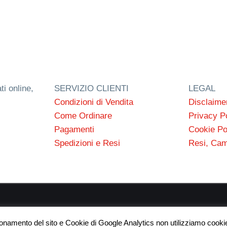
ti online,
SERVIZIO CLIENTI
LEGAL
Condizioni di Vendita
Disclaime
Come Ordinare
Privacy P
Pagamenti
Cookie Po
Spedizioni e Resi
Resi, Cam
 s.n.c. P.I. 03154540300 | © RC Gomme 2024 | NERD webdes
ionamento del sito e Cookie di Google Analytics non utilizziamo cookie