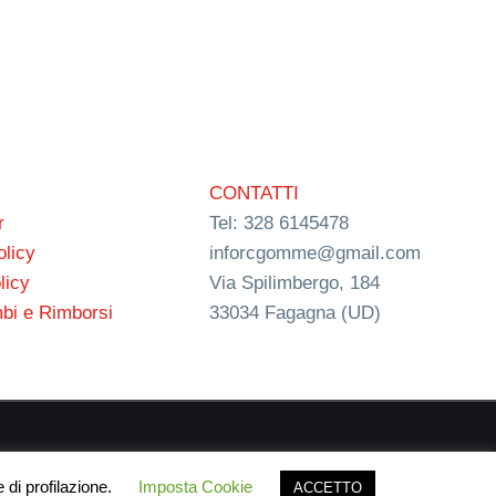
CONTATTI
r
Tel: 328 6145478
olicy
inforcgomme@gmail.com
licy
Via Spilimbergo, 184
bi e Rimborsi
33034 Fagagna (UD)
ign
 di profilazione.
Imposta Cookie
ACCETTO