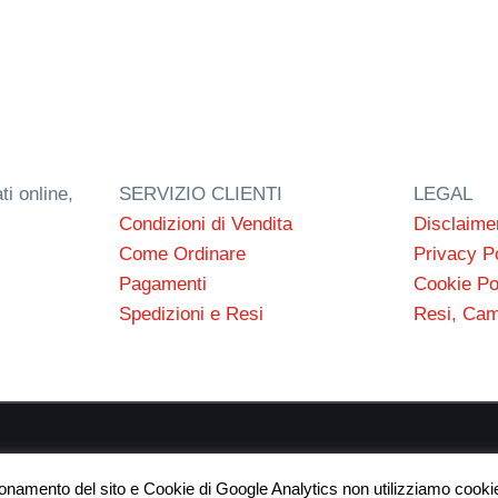
ti online,
SERVIZIO CLIENTI
LEGAL
Condizioni di Vendita
Disclaime
Come Ordinare
Privacy P
Pagamenti
Cookie Po
Spedizioni e Resi
Resi, Cam
 s.n.c. P.I. 03154540300 | © RC Gomme 2024 | NERD webdes
ionamento del sito e Cookie di Google Analytics non utilizziamo cookie