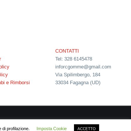
CONTATTI
r
Tel: 328 6145478
olicy
inforcgomme@gmail.com
licy
Via Spilimbergo, 184
bi e Rimborsi
33034 Fagagna (UD)
ign
 di profilazione.
Imposta Cookie
ACCETTO