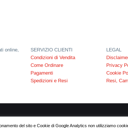
ti online,
SERVIZIO CLIENTI
LEGAL
Condizioni di Vendita
Disclaime
Come Ordinare
Privacy P
Pagamenti
Cookie Po
Spedizioni e Resi
Resi, Cam
 s.n.c. P.I. 03154540300 | © RC Gomme 2024 | NERD webdes
ionamento del sito e Cookie di Google Analytics non utilizziamo cookie