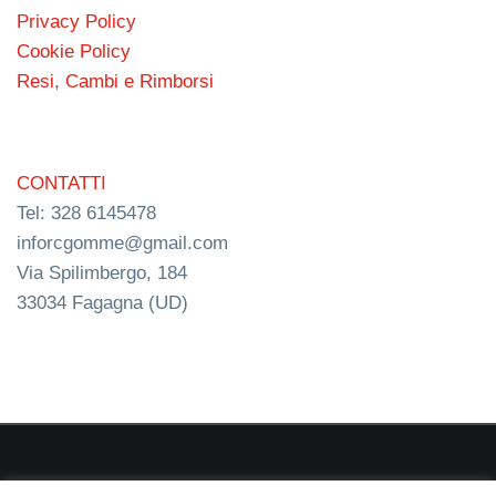
Privacy Policy
Cookie Policy
Resi, Cambi e Rimborsi
CONTATTI
Tel: 328 6145478
inforcgomme@gmail.com
Via Spilimbergo, 184
33034 Fagagna (UD)
RC s.n.c. P.I. 03154540300 | © RC Gomme 2024 | NERD