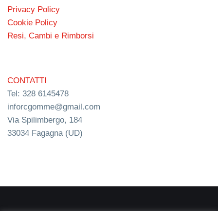
Privacy Policy
Cookie Policy
Resi, Cambi e Rimborsi
CONTATTI
Tel: 328 6145478
inforcgomme@gmail.com
Via Spilimbergo, 184
33034 Fagagna (UD)
RC s.n.c. P.I. 03154540300 | © RC Gomme 2024 | NERD