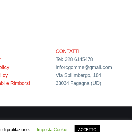
CONTATTI
r
Tel: 328 6145478
olicy
inforcgomme@gmail.com
licy
Via Spilimbergo, 184
bi e Rimborsi
33034 Fagagna (UD)
ign
 di profilazione.
Imposta Cookie
ACCETTO