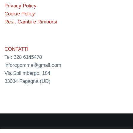
Privacy Policy
Cookie Policy
Resi, Cambi e Rimborsi
CONTATTI
Tel: 328 6145478
inforcgomme@gmail.com
Via Spilimbergo, 184
33034 Fagagna (UD)
RC s.n.c. P.I. 03154540300 | © RC Gomme 2024 | NERD