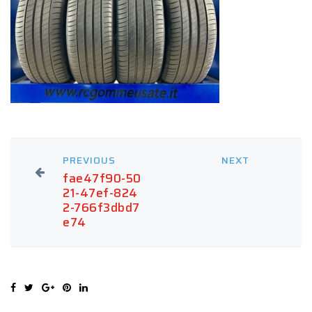
PREVIOUS
NEXT
fae47f90-50
21-47ef-824
2-766f3dbd7
e74