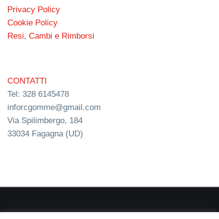
Privacy Policy
Cookie Policy
Resi, Cambi e Rimborsi
CONTATTI
Tel: 328 6145478
inforcgomme@gmail.com
Via Spilimbergo, 184
33034 Fagagna (UD)
RC s.n.c. P.I. 03154540300 | © RC Gomme 2024 | NERD