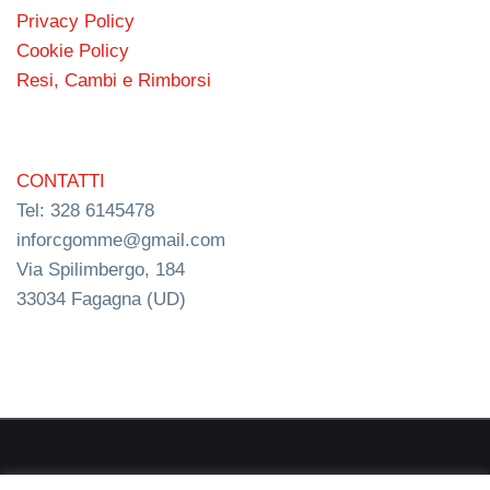
Privacy Policy
Cookie Policy
Resi, Cambi e Rimborsi
CONTATTI
Tel: 328 6145478
inforcgomme@gmail.com
Via Spilimbergo, 184
33034 Fagagna (UD)
RC s.n.c. P.I. 03154540300 | © RC Gomme 2024 | NERD