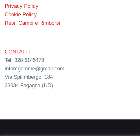
Privacy Policy
Cookie Policy
Resi, Cambi e Rimborsi
CONTATTI
Tel: 328 6145478
inforcgomme@gmail.com
Via Spilimbergo, 184
33034 Fagagna (UD)
RC s.n.c. P.I. 03154540300 | © RC Gomme 2024 | NERD