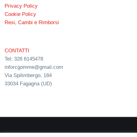
Privacy Policy
Cookie Policy
Resi, Cambi e Rimborsi
CONTATTI
Tel: 328 6145478
inforcgomme@gmail.com
Via Spilimbergo, 184
33034 Fagagna (UD)
RC s.n.c. P.I. 03154540300 | © RC Gomme 2024 | NERD