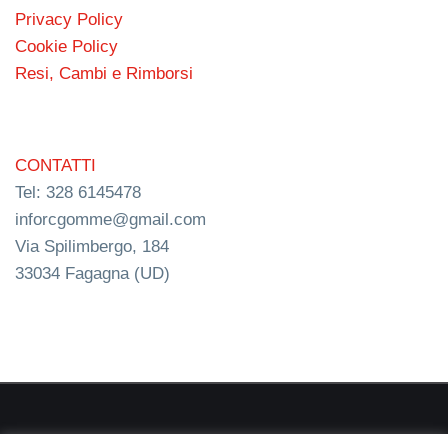
Privacy Policy
Cookie Policy
Resi, Cambi e Rimborsi
CONTATTI
Tel: 328 6145478
inforcgomme@gmail.com
Via Spilimbergo, 184
33034 Fagagna (UD)
RC s.n.c. P.I. 03154540300 | © RC Gomme 2024 | NERD