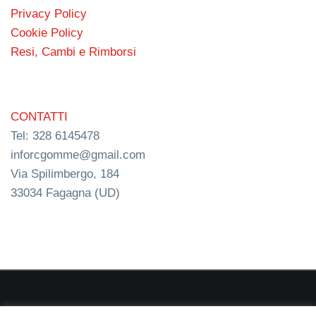
Privacy Policy
Cookie Policy
Resi, Cambi e Rimborsi
CONTATTI
Tel: 328 6145478
inforcgomme@gmail.com
Via Spilimbergo, 184
33034 Fagagna (UD)
RC s.n.c. P.I. 03154540300 | © RC Gomme 2024 | NERD