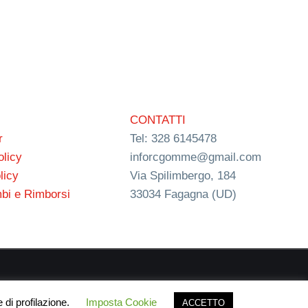
CONTATTI
r
Tel: 328 6145478
olicy
inforcgomme@gmail.com
licy
Via Spilimbergo, 184
bi e Rimborsi
33034 Fagagna (UD)
ign
 di profilazione.
Imposta Cookie
ACCETTO