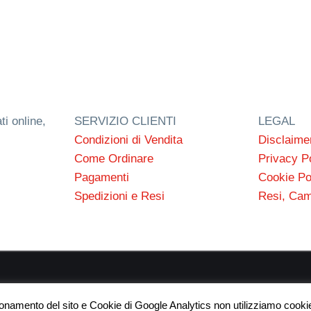
ti online,
SERVIZIO CLIENTI
LEGAL
Condizioni di Vendita
Disclaime
Come Ordinare
Privacy P
Pagamenti
Cookie Po
Spedizioni e Resi
Resi, Cam
 s.n.c. P.I. 03154540300 | © RC Gomme 2024 | NERD webdes
ionamento del sito e Cookie di Google Analytics non utilizziamo cookie