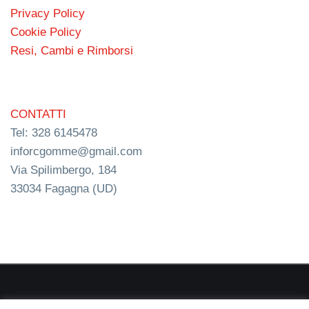
Privacy Policy
Cookie Policy
Resi, Cambi e Rimborsi
CONTATTI
Tel: 328 6145478
inforcgomme@gmail.com
Via Spilimbergo, 184
33034 Fagagna (UD)
RC s.n.c. P.I. 03154540300 | © RC Gomme 2024 | NERD