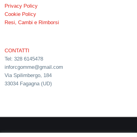
Privacy Policy
Cookie Policy
Resi, Cambi e Rimborsi
CONTATTI
Tel: 328 6145478
inforcgomme@gmail.com
Via Spilimbergo, 184
33034 Fagagna (UD)
RC s.n.c. P.I. 03154540300 | © RC Gomme 2024 | NERD