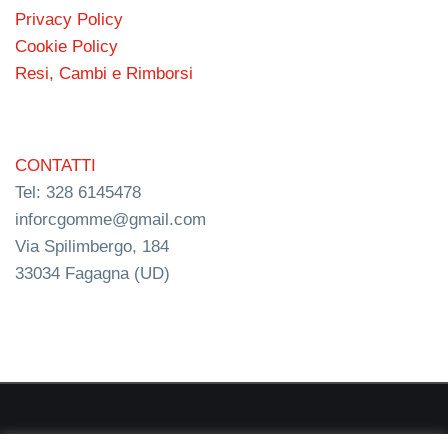
Privacy Policy
Cookie Policy
Resi, Cambi e Rimborsi
CONTATTI
Tel: 328 6145478
inforcgomme@gmail.com
Via Spilimbergo, 184
33034 Fagagna (UD)
RC s.n.c. P.I. 03154540300 | © RC Gomme 2024 | NERD