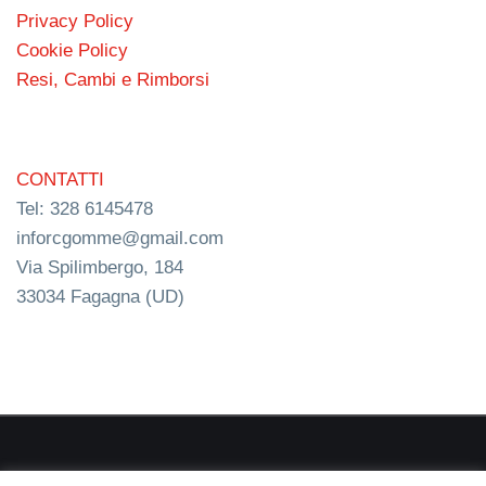
Privacy Policy
Cookie Policy
Resi, Cambi e Rimborsi
CONTATTI
Tel: 328 6145478
inforcgomme@gmail.com
Via Spilimbergo, 184
33034 Fagagna (UD)
RC s.n.c. P.I. 03154540300 | © RC Gomme 2024 | NERD