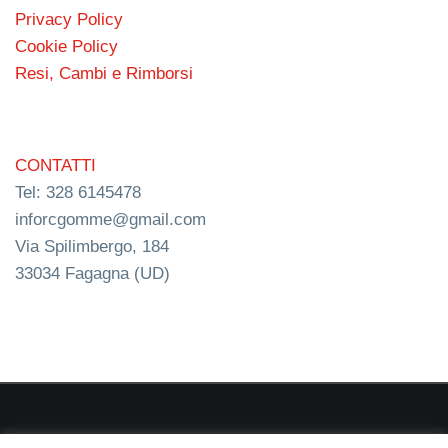
Privacy Policy
Cookie Policy
Resi, Cambi e Rimborsi
CONTATTI
Tel: 328 6145478
inforcgomme@gmail.com
Via Spilimbergo, 184
33034 Fagagna (UD)
RC s.n.c. P.I. 03154540300 | © RC Gomme 2024 | NERD