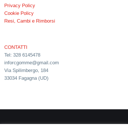
Privacy Policy
Cookie Policy
Resi, Cambi e Rimborsi
CONTATTI
Tel: 328 6145478
inforcgomme@gmail.com
Via Spilimbergo, 184
33034 Fagagna (UD)
RC s.n.c. P.I. 03154540300 | © RC Gomme 2024 | NERD