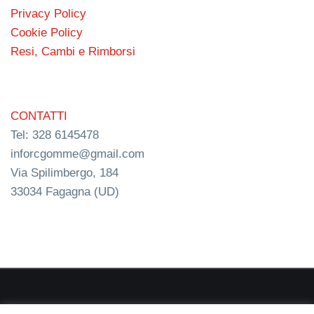
Privacy Policy
Cookie Policy
Resi, Cambi e Rimborsi
CONTATTI
Tel: 328 6145478
inforcgomme@gmail.com
Via Spilimbergo, 184
33034 Fagagna (UD)
RC s.n.c. P.I. 03154540300 | © RC Gomme 2024 | NERD