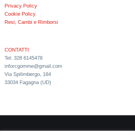
Privacy Policy
Cookie Policy
Resi, Cambi e Rimborsi
CONTATTI
Tel: 328 6145478
inforcgomme@gmail.com
Via Spilimbergo, 184
33034 Fagagna (UD)
RC s.n.c. P.I. 03154540300 | © RC Gomme 2024 | NERD