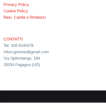
Privacy Policy
Cookie Policy
Resi, Cambi e Rimborsi
CONTATTI
Tel: 328 6145478
inforcgomme@gmail.com
Via Spilimbergo, 184
33034 Fagagna (UD)
RC s.n.c. P.I. 03154540300 | © RC Gomme 2024 | NERD