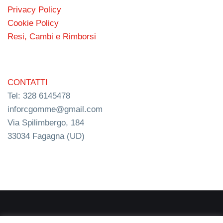
Privacy Policy
Cookie Policy
Resi, Cambi e Rimborsi
CONTATTI
Tel: 328 6145478
inforcgomme@gmail.com
Via Spilimbergo, 184
33034 Fagagna (UD)
RC s.n.c. P.I. 03154540300 | © RC Gomme 2024 | NERD