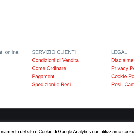
ti online,
SERVIZIO CLIENTI
LEGAL
Condizioni di Vendita
Disclaime
Come Ordinare
Privacy P
Pagamenti
Cookie Po
Spedizioni e Resi
Resi, Cam
 s.n.c. P.I. 03154540300 | © RC Gomme 2024 | NERD webdes
ionamento del sito e Cookie di Google Analytics non utilizziamo cookie