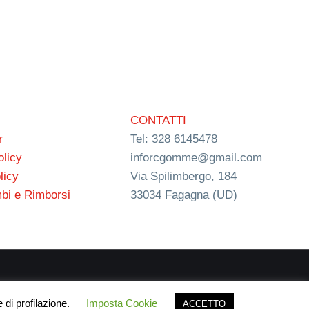
CONTATTI
r
Tel: 328 6145478
olicy
inforcgomme@gmail.com
licy
Via Spilimbergo, 184
bi e Rimborsi
33034 Fagagna (UD)
ign
 di profilazione.
Imposta Cookie
ACCETTO