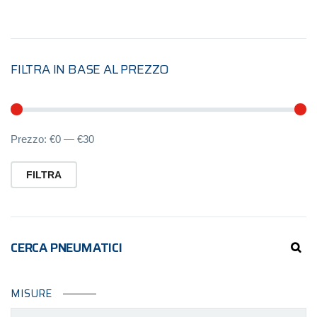
FILTRA IN BASE AL PREZZO
Pr
Pr
Prezzo:
€0
—
€30
Mi
M
FILTRA
CERCA PNEUMATICI
MISURE