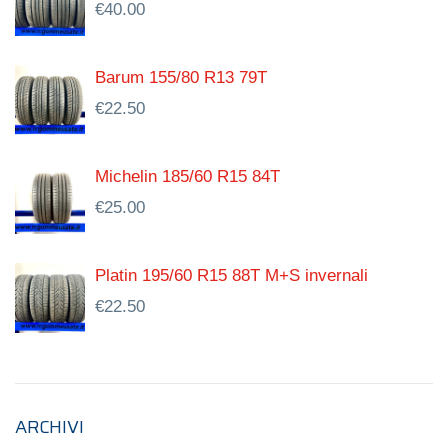
€
40.00
Barum 155/80 R13 79T
€
22.50
Michelin 185/60 R15 84T
€
25.00
Platin 195/60 R15 88T M+S invernali
€
22.50
ARCHIVI