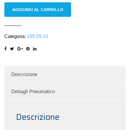
Bridgestone
AGGIUNGI AL CARRELLO
195/55
R15
89V
Categoria:
195-55-15
M+S
all
season
quantità
Descrizione
Dettagli Pneumatico
Descrizione