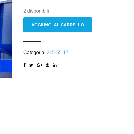
2 disponibili
Bridgestone
AGGIUNGI AL CARRELLO
215/55
R17
94V
Categoria:
215-55-17
quantità