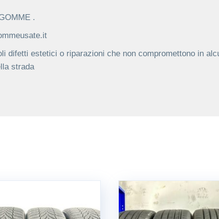
C GOMME .
gommeusate.it
li difetti estetici o riparazioni che non compromettono in alc
lla strada