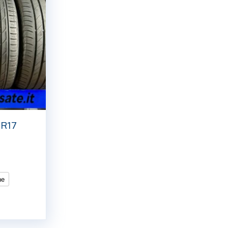
 R17
ne