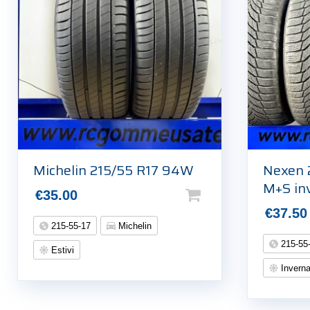
Michelin 215/55 R17 94W
Nexen 
M+S inv
€
35.00
€
37.50
215-55-17
Michelin
215-55
Estivi
Inverna