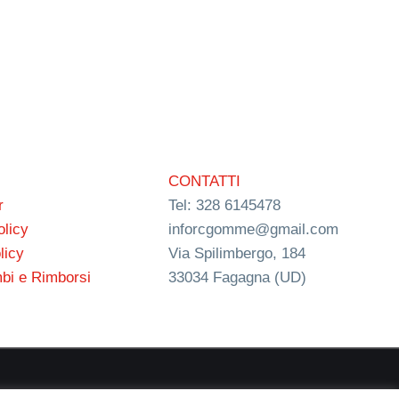
CONTATTI
r
Tel: 328 6145478
olicy
inforcgomme@gmail.com
licy
Via Spilimbergo, 184
bi e Rimborsi
33034 Fagagna (UD)