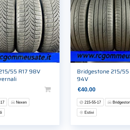
215/55 R17 98V
Bridgestone 215/55
ernali
94V
€
40.00
-17
Nexen
215-55-17
Bridgesto
li
Estivi