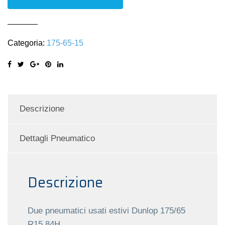
175/65
R15
84H
Categoria:
175-65-15
quantità
Descrizione
Dettagli Pneumatico
Descrizione
Due pneumatici usati estivi Dunlop 175/65
R15 84H